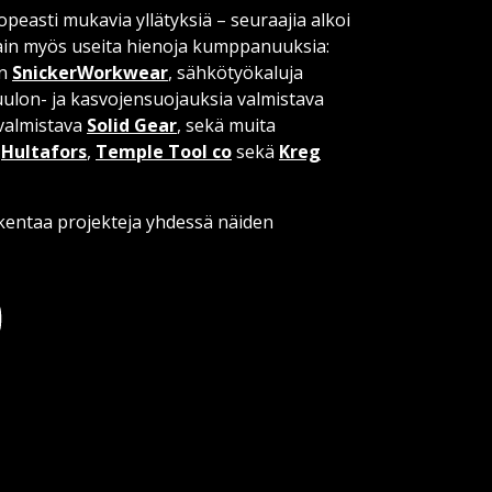
easti mukavia yllätyksiä – seuraajia alkoi
 sain myös useita hienoja kumppanuuksia:
an
SnickerWorkwear
, sähkötyökaluja
uulon- ja kasvojensuojauksia valmistava
 valmistava
Solid Gear
, sekä muita
;
Hultafors
,
Temple Tool co
sekä
Kreg
akentaa projekteja yhdessä näiden