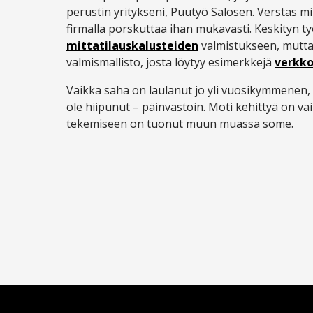
perustin yritykseni, Puutyö Salosen. Verstas mi
firmalla porskuttaa ihan mukavasti. Keskityn t
mittatilauskalusteiden
valmistukseen, mutt
valmismallisto, josta löytyy esimerkkejä
verkk
Vaikka saha on laulanut jo yli vuosikymmenen,
ole hiipunut – päinvastoin. Moti kehittyä on va
tekemiseen on tuonut muun muassa some.