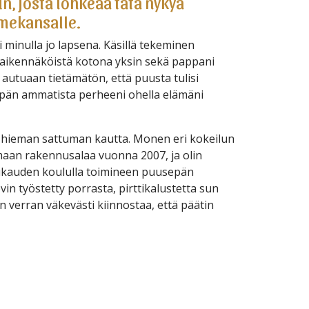
, josta lohkeaa tätä nykyä
mekansalle.
minulla jo lapsena. Käsillä tekeminen
 kaikennäköistä kotona yksin sekä pappani
lä autuaan tietämätön, että puusta tulisi
pän ammatista perheeni ohella elämäni
 hieman sattuman kautta. Monen eri kokeilun
maan rakennusalaa vuonna 2007, ja olin
kauden koululla toimineen puusepän
ovin työstetty porrasta, pirttikalustetta sun
 verran väkevästi kiinnostaa, että päätin