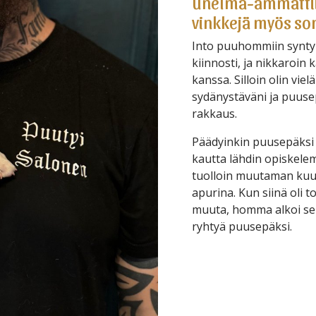
unelma-ammattiin
vinkkejä myös so
Into puuhommiin syntyi 
kiinnosti, ja nikkaroin
kanssa. Silloin olin vie
sydänystäväni ja puuse
rakkaus.
Päädyinkin puusepäksi
kautta lähdin opiskele
tuolloin muutaman kuu
apurina. Kun siinä oli t
muuta, homma alkoi sen
ryhtyä puusepäksi.