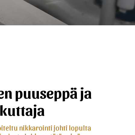
en puuseppä ja
kuttaja
teltu nikkarointi johti lopulta