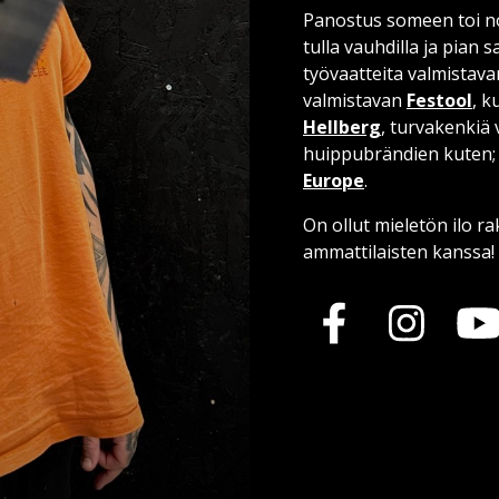
Panostus someen toi nop
tulla vauhdilla ja pian
työvaatteita valmistav
valmistavan
Festool
, k
Hellberg
, turvakenkiä
huippubrändien kuten
Europe
.
On ollut mieletön ilo r
ammattilaisten kanssa!