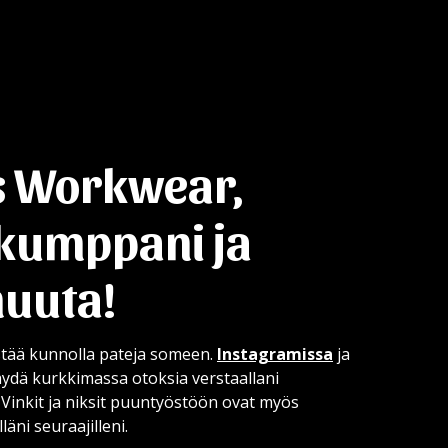
s Workwear,
-kumppani ja
muuta!
stää kunnolla pateja someen.
Instagramissa
ja
äydä kurkkimassa otoksia verstaallani
. Vinkit ja niksit puuntyöstöön ovat myös
lläni seuraajilleni.