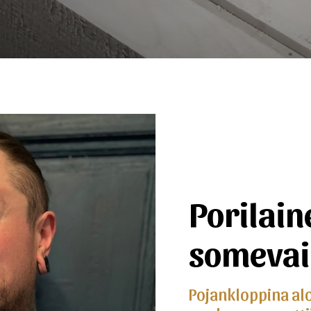
Porilain
somevai
Pojankloppina aloi