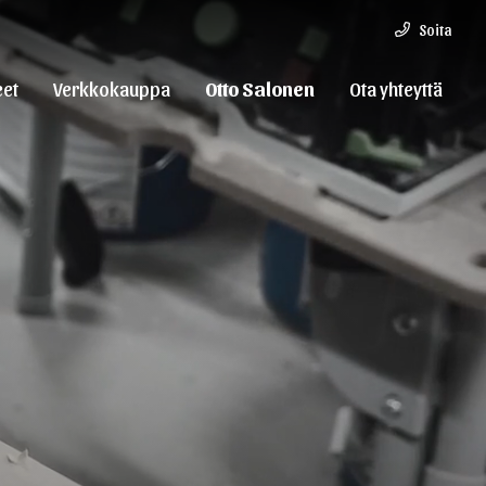
Soita
eet
Verkkokauppa
Otto Salonen
Ota yhteyttä