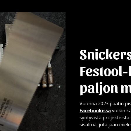
Snicker
Festool
paljon 
Vuonna 2023 päätin pi
Facebookissa
voikin k
syntyvistä projekteista
sisältöä, jota jaan miele