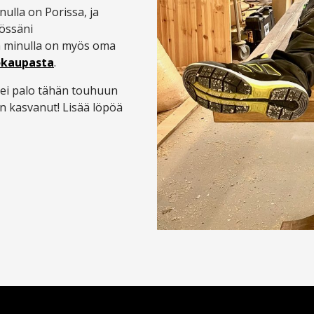
nulla on Porissa, ja
yössäni
a minulla on myös oma
okaupasta
.
 ei palo tähän touhuun
in kasvanut! Lisää löpöä