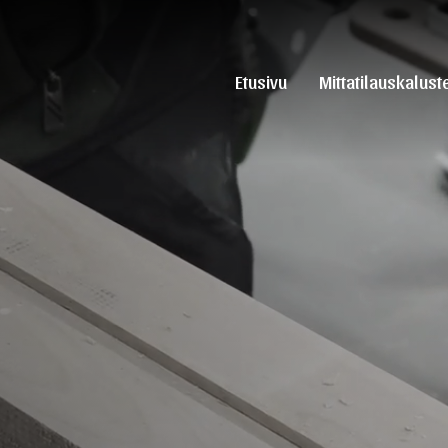
Etusivu
Mittatilauskalust