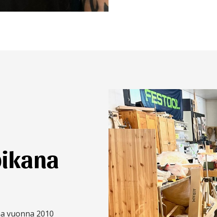
pikana
ana vuonna 2010