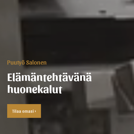
Puutyö Salonen
Elämäntehtävänä
huonekalut
Tilaa omasi ›