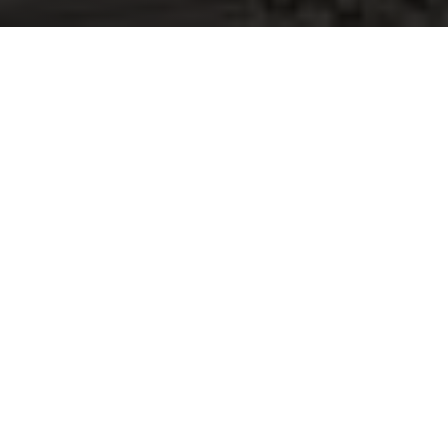
Otto Salonen
Puuseppäsi Porista
Komeita kotimaisia kalusteita, joita aika ja
elämä eivät murjo.
Puutyö Salosen takana olen minä, puuseppä
Otto Salonen. Verstaallani Porissa
valmistan
mittatilaus­huonekaluja
laidasta
laitaan! Ruokapöytiä, tuoleja, kirjahyllyjä,
penkkejä, mitä vaan kukin mielii kotiin tai
työpaikalle.
Käytän valmistuksessa kotimaista havu- ja
jalopuuta. Niistä tehty huonekalu on sellainen