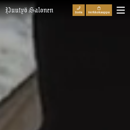
Soita
Verkko­kauppa